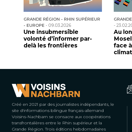
GRANDE RÉGION - RHIN SUPÉRIEUR
GRANDE 
- EUROPE
-
09.03.2026
-
23.02.2
Une insubmersible
Au lon
volonté d’informer par-
Mosell
delà les frontières
face 
clima
Créé en 2021 par des journalistes indépendants, le
site d'informations bilingue français-allemand
Voisins-Nachbarn se consacre aux coopérations
transfrontalières entre le Rhin supérieur et la
Grande Région. Trois éditions hebdomadaires