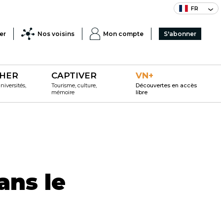
FR
er
Nos voisins
Mon compte
S'abonner
HER
CAPTIVER
VN+
iversités,
Tourisme, culture,
Découvertes en accès
mémoire
libre
ans le