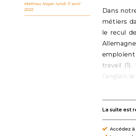
Mathieu Noyer
lundi 11 avril
2022
Dans notre
métiers da
le recul d
Allemagne
emploient 
travail (1
l’anglais l
La suite est 
Accédez à t