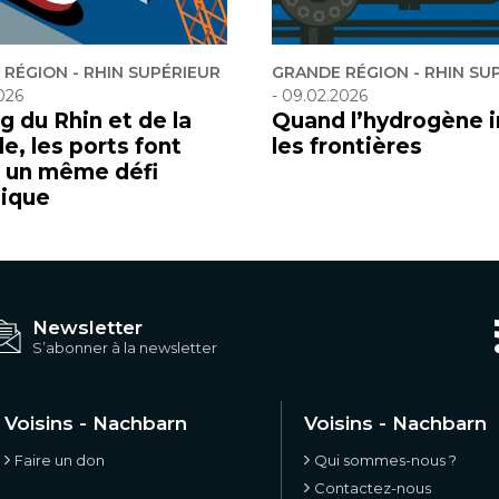
RÉGION - RHIN SUPÉRIEUR
GRANDE RÉGION - RHIN SU
026
-
09.02.2026
g du Rhin et de la
Quand l’hydrogène i
e, les ports font
les frontières
à un même défi
tique
Newsletter
S’abonner à la newsletter
Voisins - Nachbarn
Voisins - Nachbarn
Faire un don
Qui sommes-nous ?
Contactez-nous