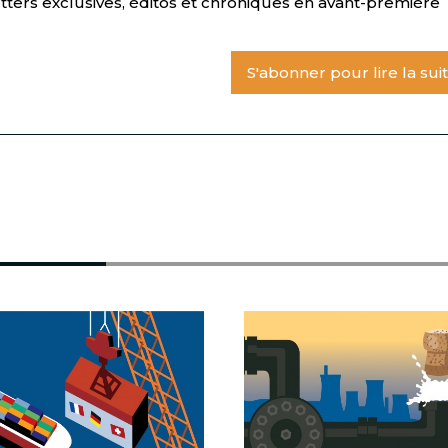
tters exclusives, éditos et chroniques en avant-première
S'abonner pour lire la sui