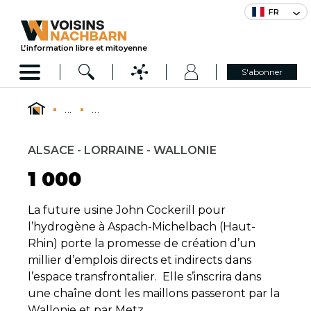
FR
L’information libre et mitoyenne
S'abonner
...
...
ALSACE - LORRAINE - WALLONIE
1 000
La future usine John Cockerill pour
l’hydrogène à Aspach-Michelbach (Haut-
Rhin) porte la promesse de création d’un
millier d’emplois directs et indirects dans
l’espace transfrontalier. Elle s’inscrira dans
une chaîne dont les maillons passeront par la
Wallonie et par Metz.