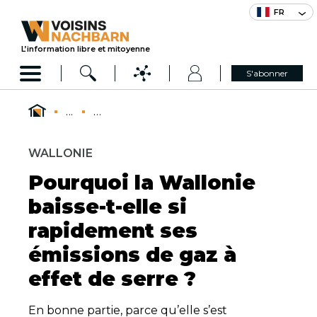
FR
L’information libre et mitoyenne
S'abonner
...
...
WALLONIE
Pourquoi la Wallonie
baisse-t-elle si
rapidement ses
émissions de gaz à
effet de serre ?
En bonne partie, parce qu’elle s’est