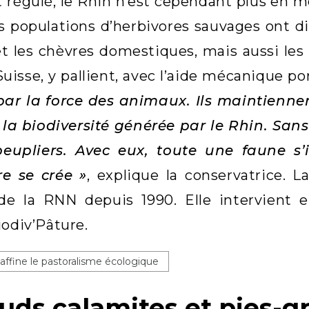
t régulé, le Rhin n’est cependant plus en m
s populations d’herbivores sauvages ont dis
 les chèvres domestiques, mais aussi les 
Suisse, y pallient, avec l’aide mécanique 
ar la force des animaux. Ils maintiennen
la biodiversité générée par le Rhin. Sans
peupliers. Avec eux, toute une faune s’
re se crée »
, explique la conservatrice. 
 de la RNN depuis 1990. Elle intervient 
iodiv’Pâture.
 affine le pastoralisme écologique
uds calamites et pies-g