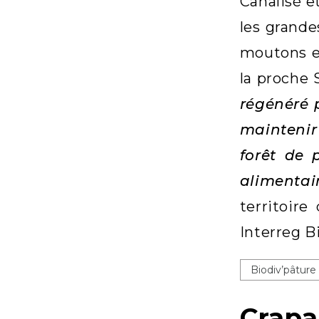
Canalisé e
les grande
moutons et
la proche 
régénéré p
maintenir 
forêt de 
alimentai
territoire
Interreg B
Biodiv’pâture
Crapa