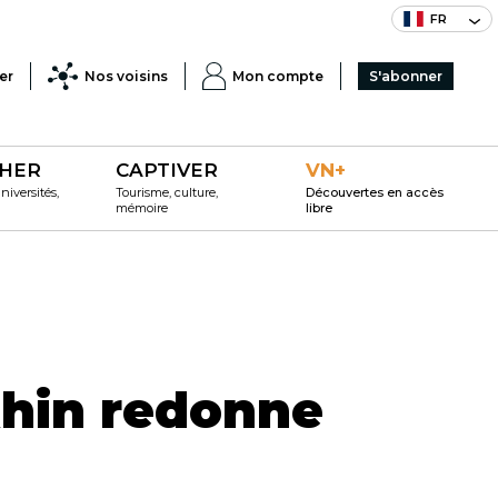
FR
er
Nos voisins
Mon compte
S'abonner
HER
CAPTIVER
VN+
iversités,
Tourisme, culture,
Découvertes en accès
mémoire
libre
 Rhin redonne