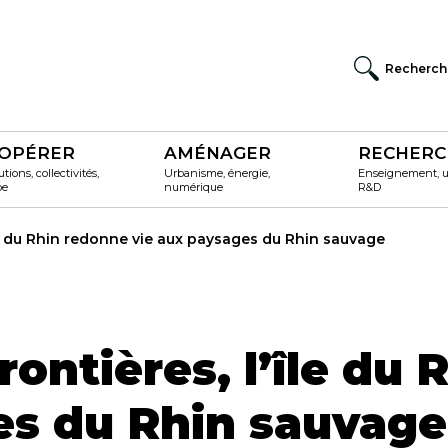
Recherch
OPÉRER
AMÉNAGER
RECHERC
utions, collectivités,
Urbanisme, énergie,
Enseignement, un
pe
numérique
R&D
île du Rhin redonne vie aux paysages du Rhin sauvage
frontières, l’île du
es du Rhin sauvage