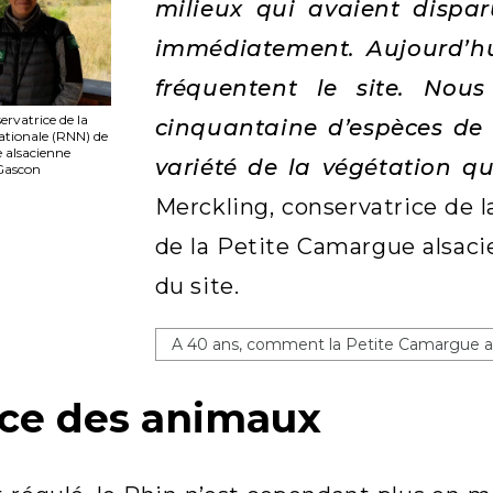
milieux qui avaient dispar
immédiatement. Aujourd’hu
fréquentent le site. Nou
ervatrice de la
cinquantaine d’espèces de 
ationale (RNN) de
 alsacienne
variété de la végétation q
Gascon
Merckling, conservatrice de l
de la Petite Camargue alsaci
du site.
A 40 ans, comment la Petite Camargue al
rce des animaux