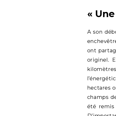
« Une
A son débo
enchevêtre
ont partag
originel.
kilomètres
l’énergét
hectares o
champs de 
été remis 
D’importa