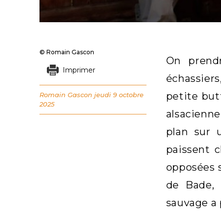
© Romain Gascon
On prendr
Imprimer
échassier
petite but
Romain Gascon
jeudi 9 octobre
2025
alsacienne
plan sur 
paissent c
opposées s
de Bade, 
sauvage a 