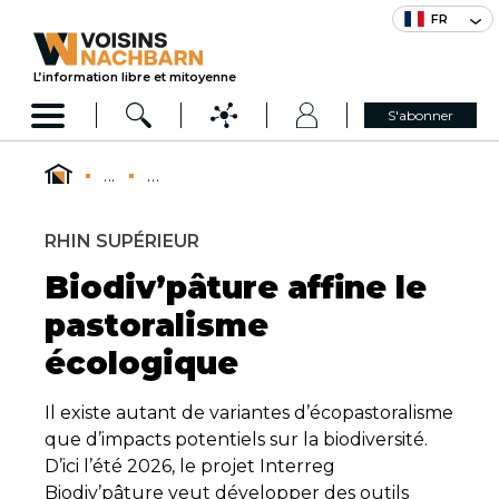
FR
L’information libre et mitoyenne
S'abonner
...
...
RHIN SUPÉRIEUR
Biodiv’pâture affine le
pastoralisme
écologique
Il existe autant de variantes d’écopastoralisme
que d’impacts potentiels sur la biodiversité.
D’ici l’été 2026, le projet Interreg
Biodiv’pâture veut développer des outils