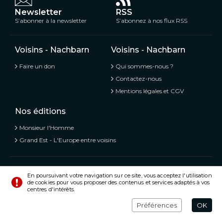
Newsletter
RSS
S’abonner à la newsletter
S’abonnez à nos flux RSS
Voisins - Nachbarn
Voisins - Nachbarn
Faire un don
Qui sommes-nous ?
Contactez-nous
Mentions légales et CGV
Nos éditions
Monsieur l'Homme
Grand Est - L'Europe entre voisins
Voisins - Nachbarn,
L’information libre et mitoyenne
En poursuivant votre navigation sur ce site, vous acceptez l'utilisation
de cookies pour vous proposer des contenus et services adaptés à vos
© Tous droits réservés 2020 - 2026
centres d'intérêts.
Préférences
Crédits
Préférences
OK