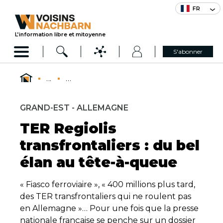
FR
L’information libre et mitoyenne
S'abonner
...
...
GRAND-EST - ALLEMAGNE
TER Regiolis
transfrontaliers : du bel
élan au tête-à-queue
« Fiasco ferroviaire », « 400 millions plus tard,
des TER transfrontaliers qui ne roulent pas
en Allemagne »… Pour une fois que la presse
nationale française se penche sur un dossier