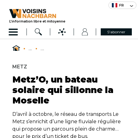
FR
L’information libre et mitoyenne
S'abonner
...
...
METZ
Metz’O, un bateau
solaire qui sillonne la
Moselle
D’avril à octobre, le réseau de transports Le
Metz s’enrichit d’une ligne fluviale régulière
qui propose un parcours plein de charme…
pour le prix d’un ticket de bus.