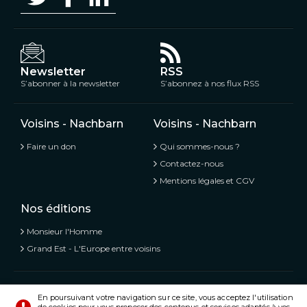
Newsletter
RSS
S’abonner à la newsletter
S’abonnez à nos flux RSS
Voisins - Nachbarn
Voisins - Nachbarn
Faire un don
Qui sommes-nous ?
Contactez-nous
Mentions légales et CGV
Nos éditions
Monsieur l'Homme
Grand Est - L'Europe entre voisins
Voisins - Nachbarn,
L’information libre et mitoyenne
En poursuivant votre navigation sur ce site, vous acceptez l'utilisation