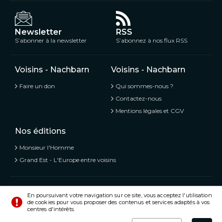
Newsletter
RSS
S’abonner à la newsletter
S’abonnez à nos flux RSS
Voisins - Nachbarn
Voisins - Nachbarn
Faire un don
Qui sommes-nous ?
Contactez-nous
Mentions légales et CGV
Nos éditions
Monsieur l'Homme
Grand Est - L'Europe entre voisins
Voisins - Nachbarn,
L’information libre et mitoyenne
En poursuivant votre navigation sur ce site, vous acceptez l'utilisation
de cookies pour vous proposer des contenus et services adaptés à vos
© Tous droits réservés 2020 - 2026
centres d'intérêts.
Préférences
Crédits