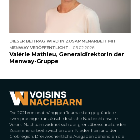
DIESER BEITRAG WIRD IN ZUSAMMENARBEIT MIT
MENWAY VERÖFFENTLICHT.
-
05.02.2026
Valérie Mathieu, Generaldirektorin der
Menway-Gruppe
Die 2021 von unabhängigen Journalisten gegründete
zweisprachige französisch-deutsche Nachrichtenseite
Voisins-Nachbarn widmet sich der grenzüberschreitenden
Zusammenarbeit zwischen dem Niederrhein und der
Großregion. Drei wöchentliche Ausgaben behandlen die