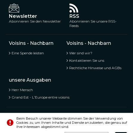
Newsletter
RSS
Abonnieren Sie den Newsletter
Abonnieren Sie unsere RSS-
Feeds
Voisins - Nachbarn
Voisins - Nachbarn
Eine Spende leisten
Wer sind wir?
Kontaktieren Sie uns
Rechtliche Hinweise und AGBs
unsere Ausgaben
Herr Mensch
Grand Est - L'Europe entre voisins
Voisins - Nachbarn,
Kostenlose und geteilte Informationen
Beim Besuch unserer Webseite stimmen Sie der Verwendung von
Cookies zu, um Ihnen Inhalte und Dienste anzubieten, die genau auf
© Alle Rechte vorbehalten 2020 - 2026
Ihre Interessen abgestimmt sind.
Einstellungen
Impressum