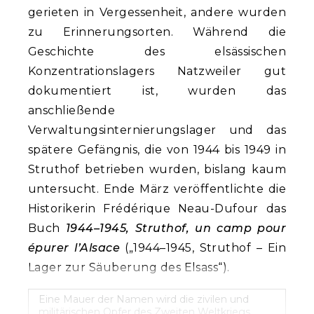
gerieten in Vergessenheit, andere wurden
zu Erinnerungsorten. Während die
Geschichte des elsässischen
Konzentrationslagers Natzweiler gut
dokumentiert ist, wurden das
anschließende
Verwaltungsinternierungslager und das
spätere Gefängnis, die von 1944 bis 1949 in
Struthof betrieben wurden, bislang kaum
untersucht. Ende März veröffentlichte die
Historikerin Frédérique Neau-Dufour das
Buch
1944–1945, Struthof, un camp pour
épurer l’Alsace
(„1944–1945, Struthof – Ein
Lager zur Säuberung des Elsass“).
Eine Mauer der Namen wird die zivilen und
militärischen Opfer des Zweiten Weltkriegs