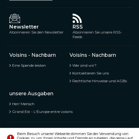
Newsletter
RSS
Abonnieren Sie den Newsletter
Abonnieren Sie unsere RSS-
Feeds
Voisins - Nachbarn
Voisins - Nachbarn
Eine Spende leisten
Wer sind wir?
Kontaktieren Sie uns
Rechtliche Hinweise und AGBs
unsere Ausgaben
Herr Mensch
Grand Est - L'Europe entre voisins
Voisins - Nachbarn,
Kostenlose und geteilte Informationen
Beim Besuch unserer Webseite stimmen Sie der Verwendung von
Cookies zu, um Ihnen Inhalte und Dienste anzubieten, die genau auf
© Alle Rechte vorbehalten 2020 - 2026