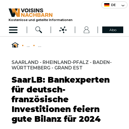
DE
Kostenlose und geteilte Informationen
Abo
...
...
SAARLAND - RHEINLAND-PFALZ - BADEN-
WÜRTTEMBERG - GRAND EST
SaarLB: Bankexperten
für deutsch-
französische
Investitionen feiern
gute Bilanz für 2024