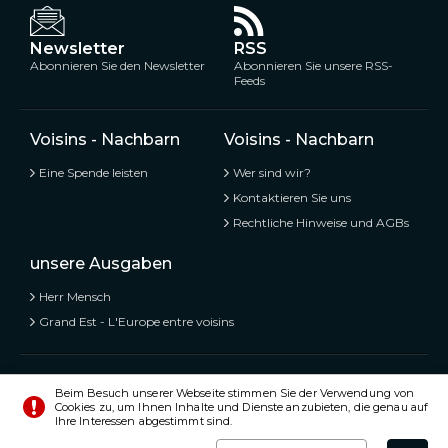
Newsletter
RSS
Abonnieren Sie den Newsletter
Abonnieren Sie unsere RSS-
Feeds
Voisins - Nachbarn
Voisins - Nachbarn
Eine Spende leisten
Wer sind wir?
Kontaktieren Sie uns
Rechtliche Hinweise und AGBs
unsere Ausgaben
Herr Mensch
Grand Est - L'Europe entre voisins
Voisins - Nachbarn,
Kostenlose und geteilte Informationen
Beim Besuch unserer Webseite stimmen Sie der Verwendung von
Cookies zu, um Ihnen Inhalte und Dienste anzubieten, die genau auf
© Alle Rechte vorbehalten 2020 - 2026
Ihre Interessen abgestimmt sind.
Einstellungen
Impressum