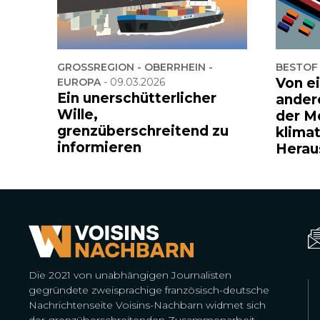
GROSSREGION - OBERRHEIN -
BESTOF
Von e
EUROPA
-
09.03.2026
Ein unerschütterlicher
ander
Wille,
der M
grenzüberschreitend zu
klima
informieren
Herau
Die 2021 von unabhängigen Journalisten
gegründete zweisprachige französisch-deutsche
Nachrichtenseite Voisins-Nachbarn widmet sich