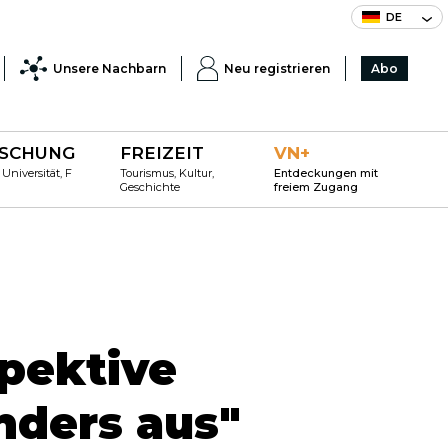
DE
Unsere Nachbarn
Neu registrieren
Abo
SCHUNG
FREIZEIT
VN+
 Universität, F
Tourismus, Kultur,
Entdeckungen mit
Geschichte
freiem Zugang
spektive
anders aus"