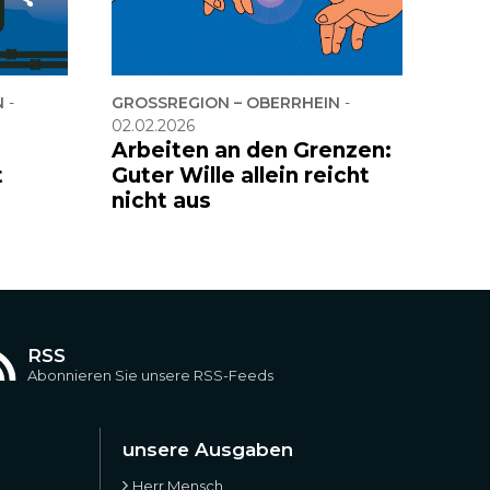
N
-
GROSSREGION – OBERRHEIN
-
02.02.2026
Arbeiten an den Grenzen:
t
Guter Wille allein reicht
nicht aus
RSS
Abonnieren Sie unsere RSS-Feeds
unsere Ausgaben
Herr Mensch