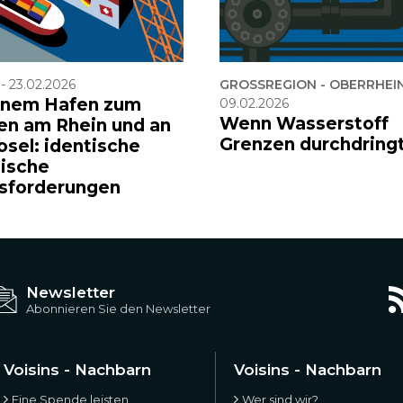
-
23.02.2026
GROSSREGION - OBERRHEI
inem Hafen zum
09.02.2026
Wenn Wasserstoff
en am Rhein und an
Grenzen durchdring
osel: identische
tische
sforderungen
Newsletter
Abonnieren Sie den Newsletter
Voisins - Nachbarn
Voisins - Nachbarn
Eine Spende leisten
Wer sind wir?