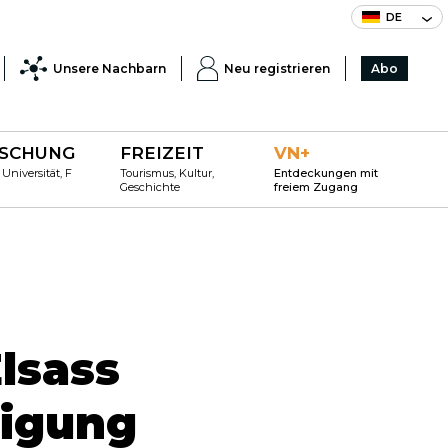
DE
Unsere Nachbarn
Neu registrieren
Abo
SCHUNG
FREIZEIT
VN+
 Universität, F
Tourismus, Kultur,
Entdeckungen mit
Geschichte
freiem Zugang
lsass
tigung