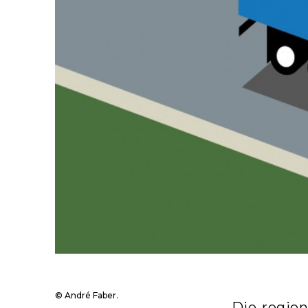
© André Faber.
Die region