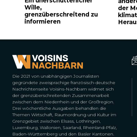
Ein unerschütterlicher
ander
Wille,
der M
grenzüberschreitend zu
klima
informieren
Herau
Die 2021 von unabhängigen Journalisten
gegründete zweisprachige französisch-deutsche
Nachrichtenseite Voisins-Nachbarn widmet sich
der grenzüberschreitenden Zusammenarbeit
zwischen dem Niederrhein und der Großregion.
Drei wöchentliche Ausgaben behandlen die
Themen Wirtschaft, Raumordnung und Kultur im
Grenzgebiet zwischen Elsass, Lothringen,
Luxemburg, Wallonien, Saarland, Rheinland-Pfalz,
Baden-Württemberg und den Basler Kantonen.