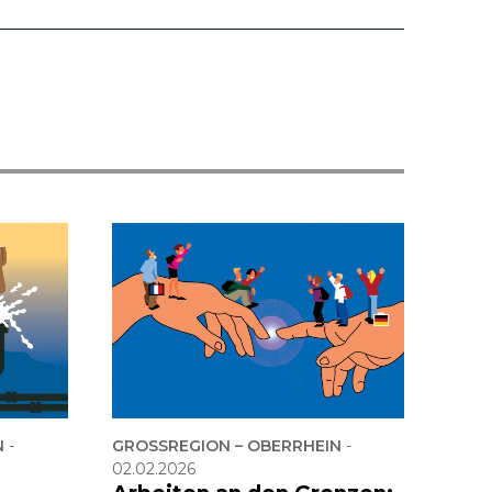
N
-
GROSSREGION – OBERRHEIN
-
02.02.2026