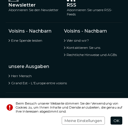
Newsletter
RSS
Abonnieren Sie den Newsletter
Abonnieren Sie unsere RSS-
Feeds
Voisins - Nachbarn
Voisins - Nachbarn
Eine Spende leisten
Wer sind wir?
Kontaktieren Sie uns
Rechtliche Hinweise und AGBs
unsere Ausgaben
Herr Mensch
Grand Est - L'Europe entre voisins
Voisins - Nachbarn,
Kostenlose und geteilte Informationen
Beim Besuch unserer Webseite stimmen Sie der Verwendung von
Cookies zu, um Ihnen Inhalte und Dienste anzubieten, die genau auf
© Alle Rechte vorbehalten 2020 - 2026
Ihre Interessen abgestimmt sind.
Einstellungen
Impressum
Meine Einstellungen
OK