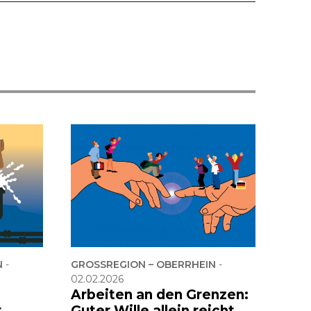
N
-
GROSSREGION – OBERRHEIN
-
02.02.2026
Arbeiten an den Grenzen:
t
Guter Wille allein reicht