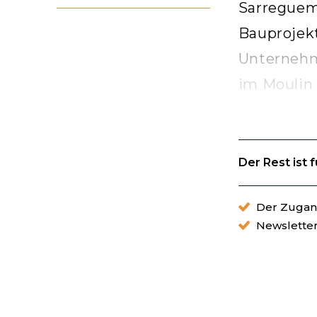
Sarreguem
Bauproj
Unterneh
im Moulin 
Der Rest ist 
Der Zugang
Newslette