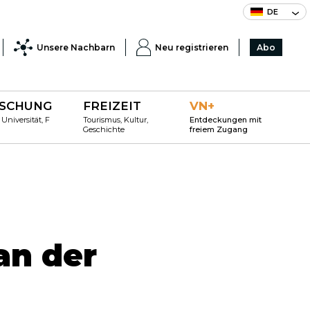
DE
Unsere Nachbarn
Neu registrieren
Abo
SCHUNG
FREIZEIT
VN+
 Universität, F
Tourismus, Kultur,
Entdeckungen mit
Geschichte
freiem Zugang
an der