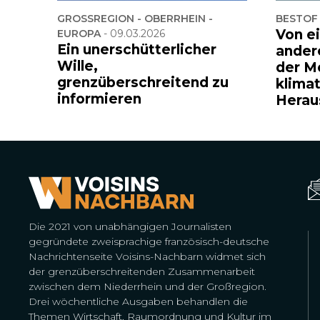
GROSSREGION - OBERRHEIN -
BESTOF
Von e
EUROPA
-
09.03.2026
Ein unerschütterlicher
ander
Wille,
der M
grenzüberschreitend zu
klima
informieren
Herau
Die 2021 von unabhängigen Journalisten
gegründete zweisprachige französisch-deutsche
Nachrichtenseite Voisins-Nachbarn widmet sich
der grenzüberschreitenden Zusammenarbeit
zwischen dem Niederrhein und der Großregion.
Drei wöchentliche Ausgaben behandlen die
Themen Wirtschaft, Raumordnung und Kultur im