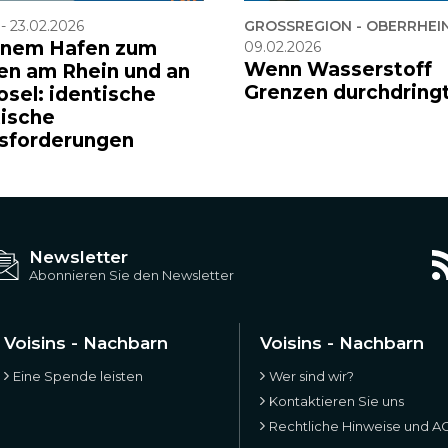
-
23.02.2026
GROSSREGION - OBERRHEI
inem Hafen zum
09.02.2026
Wenn Wasserstoff
en am Rhein und an
Grenzen durchdring
osel: identische
tische
sforderungen
Newsletter
Abonnieren Sie den Newsletter
Voisins - Nachbarn
Voisins - Nachbarn
Eine Spende leisten
Wer sind wir?
Kontaktieren Sie uns
Rechtliche Hinweise und A