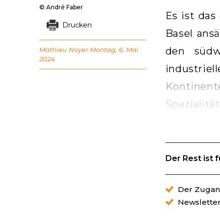
© André Faber
Es ist da
Drucken
Basel ans
den südw
Mathieu Noyer
Montag, 6. Mai
2024
industri
Kontinen
Spezialitä
Der Rest ist 
Der Zugang
Newslette