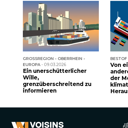
GROSSREGION - OBERRHEIN -
BESTOF
Von e
EUROPA
-
09.03.2026
Ein unerschütterlicher
ander
Wille,
der M
grenzüberschreitend zu
klima
informieren
Herau