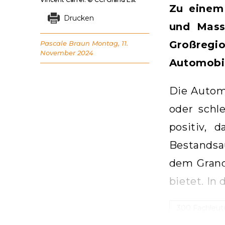
Zu einem 
Drucken
und Mass
Großreg
Pascale Braun
Montag, 11.
November 2024
Automobil
Die Autom
oder schl
positiv, 
Bestandsa
dem Grand
bietet. In
300 Fachleut