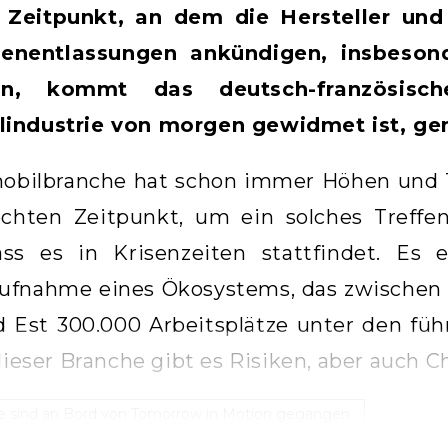
Zeitpunkt, an dem die Hersteller und 
enentlassungen ankündigen, insbesond
ion, kommt das deutsch-französis
industrie von morgen gewidmet ist, ge
obilbranche hat schon immer Höhen und Ti
echten Zeitpunkt, um ein solches Treffen
dass es in Krisenzeiten stattfindet. Es
ufnahme eines Ökosystems, das zwischen 
 Est 300.000 Arbeitsplätze unter den führ
 dieser Branche gibt es Risiken, aber auch 
e sind an Bord von Tomorrow in Motion gegangen