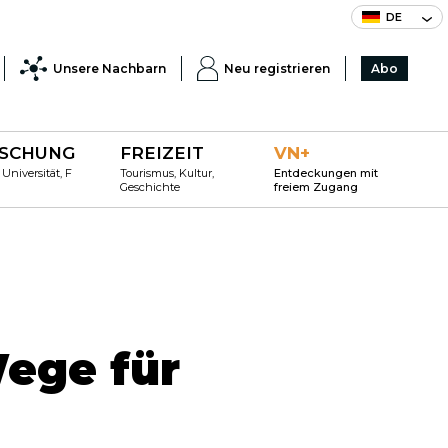
DE
Unsere Nachbarn
Neu registrieren
Abo
SCHUNG
FREIZEIT
VN+
 Universität, F
Tourismus, Kultur,
Entdeckungen mit
Geschichte
freiem Zugang
Wege für