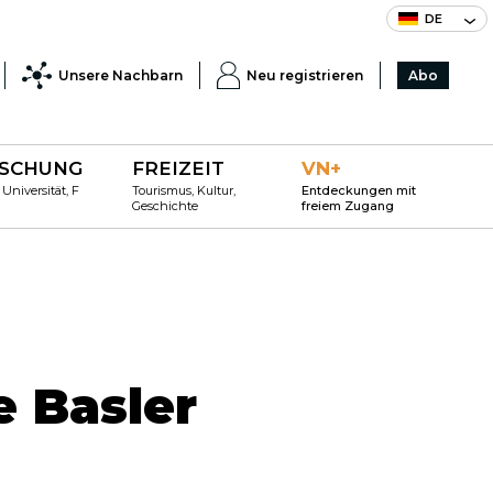
DE
Unsere Nachbarn
Neu registrieren
Abo
SCHUNG
FREIZEIT
VN+
 Universität, F
Tourismus, Kultur,
Entdeckungen mit
Geschichte
freiem Zugang
e Basler