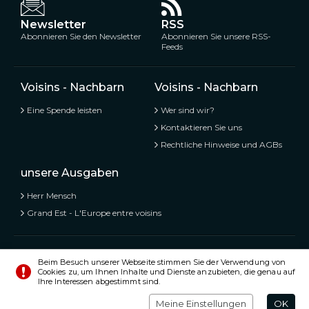
Newsletter
RSS
Abonnieren Sie den Newsletter
Abonnieren Sie unsere RSS-
Feeds
Voisins - Nachbarn
Voisins - Nachbarn
Eine Spende leisten
Wer sind wir?
Kontaktieren Sie uns
Rechtliche Hinweise und AGBs
unsere Ausgaben
Herr Mensch
Grand Est - L'Europe entre voisins
Voisins - Nachbarn,
Kostenlose und geteilte Informationen
Beim Besuch unserer Webseite stimmen Sie der Verwendung von
Cookies zu, um Ihnen Inhalte und Dienste anzubieten, die genau auf
© Alle Rechte vorbehalten 2020 - 2026
Ihre Interessen abgestimmt sind.
Einstellungen
Impressum
Meine Einstellungen
OK