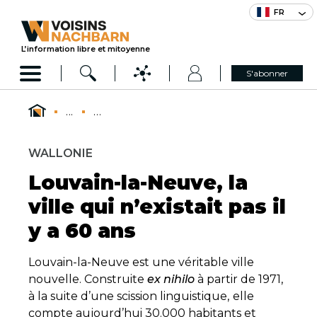
FR
L’information libre et mitoyenne
S'abonner
...
...
WALLONIE
Louvain-la-Neuve, la
ville qui n’existait pas il
y a 60 ans
Louvain-la-Neuve est une véritable ville
nouvelle. Construite
ex nihilo
à partir de 1971,
à la suite d’une scission linguistique,
elle
compte aujourd’hui 30.000 habitants et