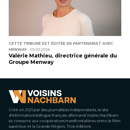
CETTE TRIBUNE EST ÉDITÉE EN PARTENARIAT AVEC
MENWAY
-
05.02.2026
Valérie Mathieu, directrice générale du
Groupe Menway
Créé en 2021 par des journalistes indépendants, le site
d'informations bilingue français-allemand Voisins-Nachbarn
se consacre aux coopérations transfrontalières entre le Rhin
supérieur et la Grande Région. Trois éditions