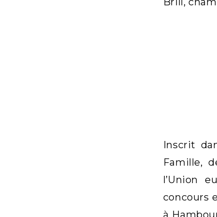
Brill, cha
Inscrit d
Famille, 
l’Union e
concours e
à Hambourg