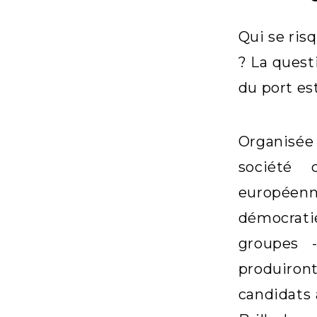
Qui se ris
? La quest
du port es
Organisée 
société 
européenne
démocrati
groupes - 
produiron
candidats 