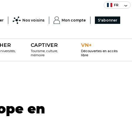
FR
er
Nos voisins
Mon compte
S'abonner
HER
CAPTIVER
VN+
iversités,
Tourisme, culture,
Découvertes en accès
mémoire
libre
rope en