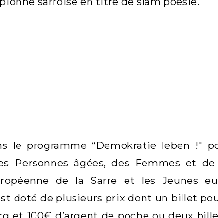
mpionne sarroise en titre de slam poésie.
ans le programme “Demokratie leben !" por
des Personnes âgées, des Femmes et de 
uropéenne de la Sarre et les Jeunes eu
st doté de plusieurs prix dont un billet po
 et 100€ d’argent de poche ou deux bille