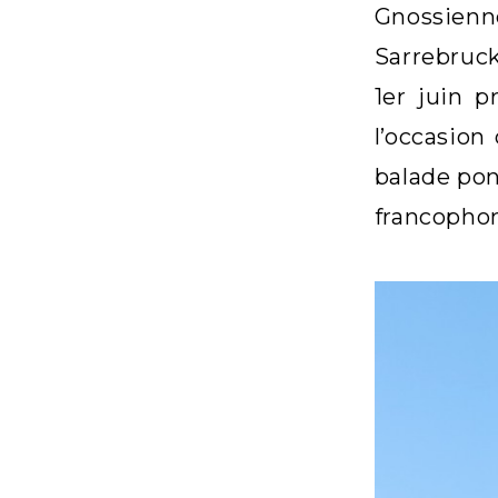
Gnossienne
Sarrebruck
1er juin p
l’occasion
balade pon
francophon