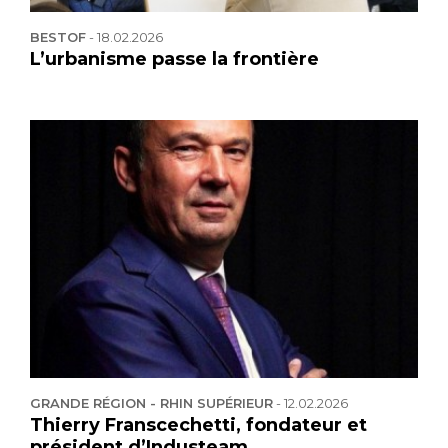
BESTOF
-
18.02.2026
L’urbanisme passe la frontière
GRANDE RÉGION - RHIN SUPÉRIEUR
-
12.02.2026
Thierry Franscechetti, fondateur et
président d’Industeam