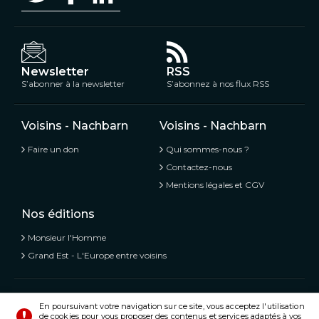
Newsletter
RSS
S’abonner à la newsletter
S’abonnez à nos flux RSS
Voisins - Nachbarn
Voisins - Nachbarn
Faire un don
Qui sommes-nous ?
Contactez-nous
Mentions légales et CGV
Nos éditions
Monsieur l'Homme
Grand Est - L'Europe entre voisins
Voisins - Nachbarn,
L’information libre et mitoyenne
En poursuivant votre navigation sur ce site, vous acceptez l'utilisation
de cookies pour vous proposer des contenus et services adaptés à vos
© Tous droits réservés 2020 - 2026