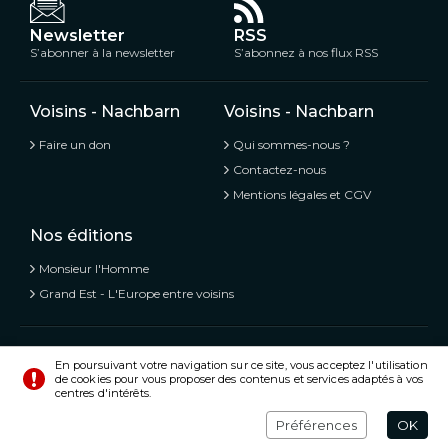
Newsletter
RSS
S’abonner à la newsletter
S’abonnez à nos flux RSS
Voisins - Nachbarn
Voisins - Nachbarn
Faire un don
Qui sommes-nous ?
Contactez-nous
Mentions légales et CGV
Nos éditions
Monsieur l'Homme
Grand Est - L'Europe entre voisins
Voisins - Nachbarn,
L’information libre et mitoyenne
En poursuivant votre navigation sur ce site, vous acceptez l'utilisation
de cookies pour vous proposer des contenus et services adaptés à vos
© Tous droits réservés 2020 - 2026
centres d'intérêts.
Préférences
Crédits
Préférences
OK