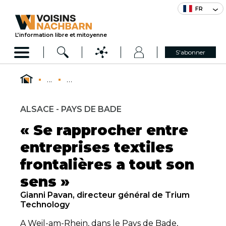
FR
L’information libre et mitoyenne
S'abonner
...
...
ALSACE - PAYS DE BADE
« Se rapprocher entre
entreprises textiles
frontalières a tout son
sens »
Gianni Pavan, directeur général de Trium
Technology
A Weil-am-Rhein, dans le Pays de Bade,