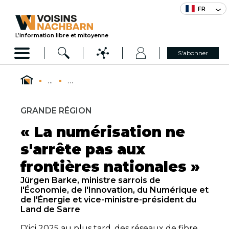
FR
L’information libre et mitoyenne
S'abonner
...
...
GRANDE RÉGION
« La numérisation ne
s'arrête pas aux
frontières nationales »
Jürgen Barke, ministre sarrois de
l'Économie, de l'Innovation, du Numérique et
de l'Énergie et vice-ministre-président du
Land de Sarre
D'ici 2025 au plus tard, des réseaux de fibre