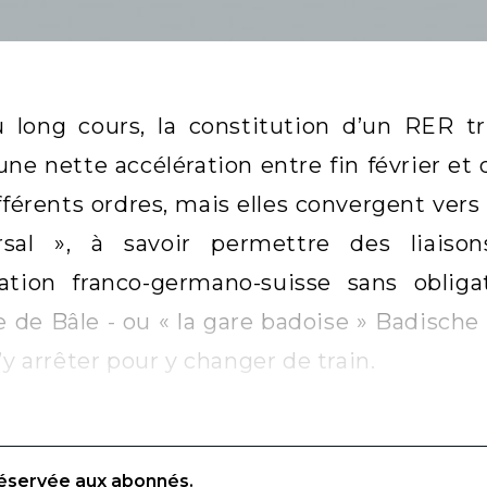
u long cours, la constitution d’un RER tr
une nette accélération entre fin février et
fférents ordres, mais elles convergent vers
rsal », à savoir permettre des liaiso
ration franco-germano-suisse sans oblig
le de Bâle - ou « la gare badoise » Badisch
’y arrêter pour y changer de train.
réservée aux abonnés.