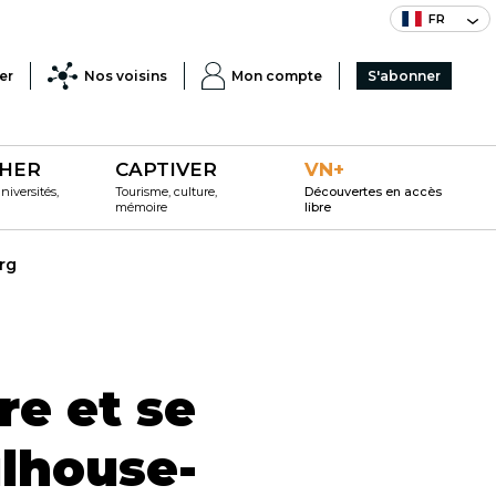
FR
er
Nos voisins
Mon compte
S'abonner
HER
CAPTIVER
VN+
iversités,
Tourisme, culture,
Découvertes en accès
mémoire
libre
rg
re et se
lhouse-