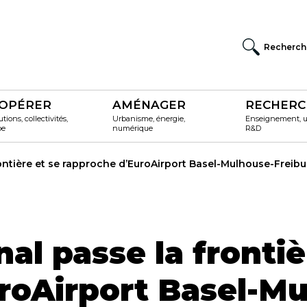
Recherch
OPÉRER
AMÉNAGER
RECHERC
utions, collectivités,
Urbanisme, énergie,
Enseignement, un
pe
numérique
R&D
rontière et se rapproche d’EuroAirport Basel-Mulhouse-Freibu
nal passe la frontiè
roAirport Basel-Mu