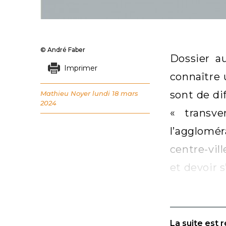
© André Faber
Dossier a
Imprimer
connaître 
sont de di
Mathieu Noyer
lundi 18 mars
2024
« transve
l’agglomé
centre-vil
et devoir s
La suite est 