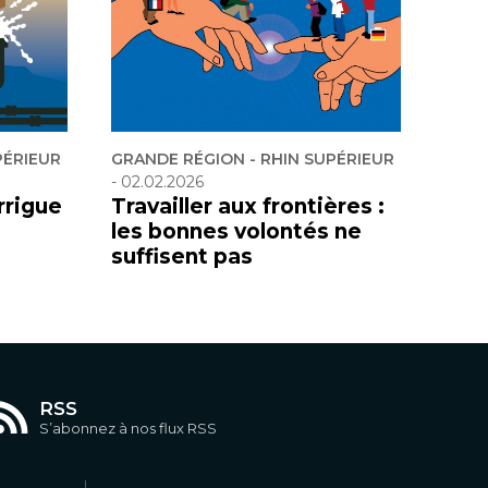
PÉRIEUR
GRANDE RÉGION - RHIN SUPÉRIEUR
-
02.02.2026
rrigue
Travailler aux frontières :
les bonnes volontés ne
suffisent pas
RSS
S’abonnez à nos flux RSS