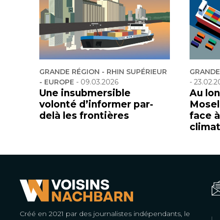
GRANDE RÉGION - RHIN SUPÉRIEUR
GRANDE 
- EUROPE
-
09.03.2026
-
23.02.2
Une insubmersible
Au lon
volonté d’informer par-
Mosell
delà les frontières
face 
clima
Créé en 2021 par des journalistes indépendants, le