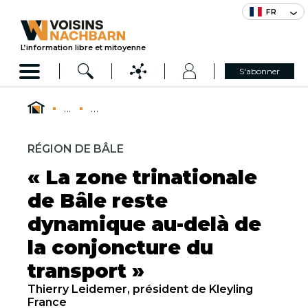
FR
L’information libre et mitoyenne
S'abonner
...
...
RÉGION DE BÂLE
« La zone trinationale
de Bâle reste
dynamique au-delà de
la conjoncture du
transport »
Thierry Leidemer, président de Kleyling
France