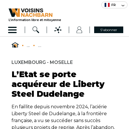
FR
L’information libre et mitoyenne
S'abonner
...
...
LUXEMBOURG - MOSELLE
L’Etat se porte
acquéreur de Liberty
Steel Dudelange
En faillite depuis novembre 2024, l’aciérie
Liberty Steel de Dudelange, à la frontière
française, a vu se succéder sans succès
plusieurs projets de reprise. Après l’abandon,