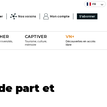
FR
er
Nos voisins
Mon compte
S'abonner
HER
CAPTIVER
VN+
iversités,
Tourisme, culture,
Découvertes en accès
mémoire
libre
de part et