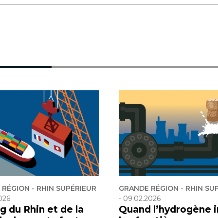
RÉGION - RHIN SUPÉRIEUR
GRANDE RÉGION - RHIN SU
026
-
09.02.2026
g du Rhin et de la
Quand l’hydrogène i