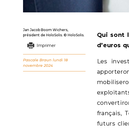
Jan Jacob Boom Wichers,
Qui sont 
président de HoloSolis. © HoloSolis.
d’euros q
Imprimer
Pascale Braun
lundi 18
Les inves
novembre 2024
apportero
mobilisero
exploitan
convertiro
français,
futurs cli