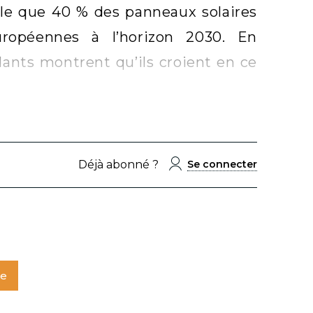
ule que 40 % des panneaux solaires
uropéennes à l’horizon 2030. En
dants montrent qu’ils croient en ce
Déjà abonné ?
Se connecter
te