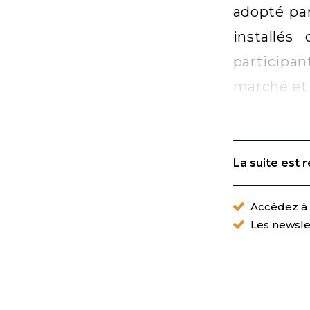
adopté par
installés
participan
marché et 
La suite est 
Accédez à t
Les newsle