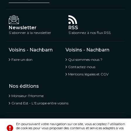
Newsletter
RSS
S’abonner à la newsletter
S’abonnez à nos flux RSS
Voisins - Nachbarn
Voisins - Nachbarn
Faire un don
Qui sommes-nous ?
Contactez-nous
Mentions légales et CGV
Nos éditions
Monsieur l'Homme
Grand Est - L'Europe entre voisins
Voisins - Nachbarn,
L’information libre et mitoyenne
En poursuivant votre navigation sur ce site, vous acceptez l'utilisation
de cookies pour vous proposer des contenus et services adaptés à vos
© Tous droits réservés 2020 - 2026