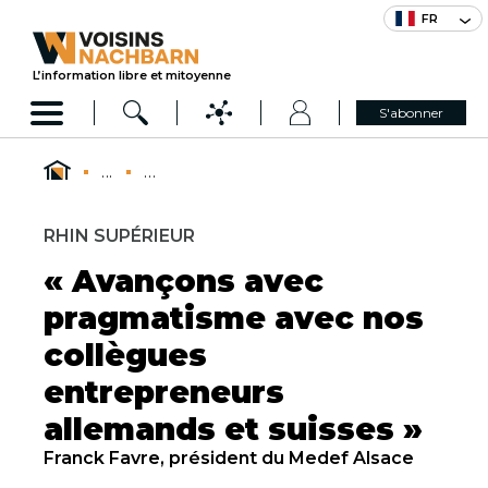
FR
L’information libre et mitoyenne
S'abonner
...
...
RHIN SUPÉRIEUR
« Avançons avec
pragmatisme avec nos
collègues
entrepreneurs
allemands et suisses »
Franck Favre, président du Medef Alsace