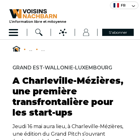
FR
L’information libre et mitoyenne
S'abonner
...
...
GRAND EST-WALLONIE-LUXEMBOURG
A Charleville-Mézières,
une première
transfrontalière pour
les start-ups
Jeudi 16 mai aura lieu, à Charleville-Mézières,
une édition du Grand Pitch s’ouvrant