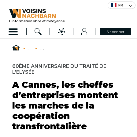
FR
L’information libre et mitoyenne
S'abonner
...
...
60ÈME ANNIVERSAIRE DU TRAITÉ DE
L’ELYSÉE
A Cannes, les cheffes
d’entreprises montent
les marches de la
coopération
transfrontalière