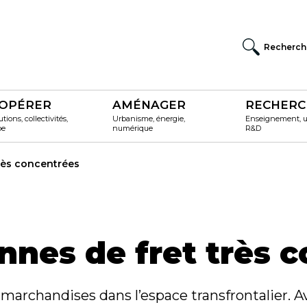
Recherch
OPÉRER
AMÉNAGER
RECHERC
utions, collectivités,
Urbanisme, énergie,
Enseignement, un
pe
numérique
R&D
très concentrées
onnes de fret très 
marchandises dans l’espace transfrontalier. A