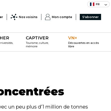
FR
er
Nos voisins
Mon compte
S'abonner
HER
CAPTIVER
VN+
iversités,
Tourisme, culture,
Découvertes en accès
mémoire
libre
concentrées
vec un peu plus d’1 million de tonnes