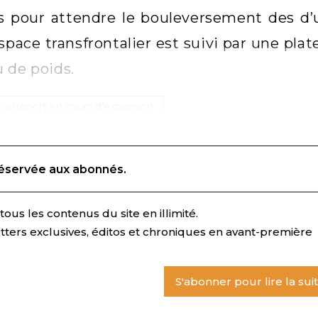
s pour attendre le bouleversement des d’u
espace transfrontalier est suivi par une pla
 de poids.
it aéroport en cours d'expansion
réservée aux abonnés.
ous les contenus du site en illimité.
tters exclusives, éditos et chroniques en avant-première
S'abonner pour lire la sui