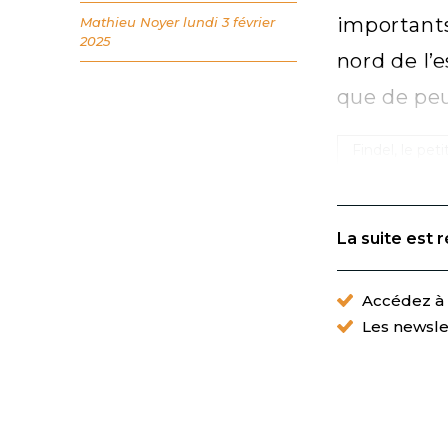
important
Mathieu Noyer
lundi 3 février
2025
nord de l’
que de peu
Findel, le pet
La suite est 
Accédez à t
Les newsle