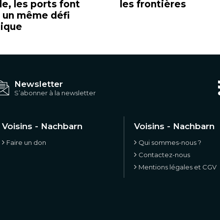
e, les ports font
les frontières
à un même défi
tique
Newsletter
S’abonner à la newsletter
Voisins - Nachbarn
Voisins - Nachbarn
Faire un don
Qui sommes-nous ?
Contactez-nous
Mentions légales et CGV