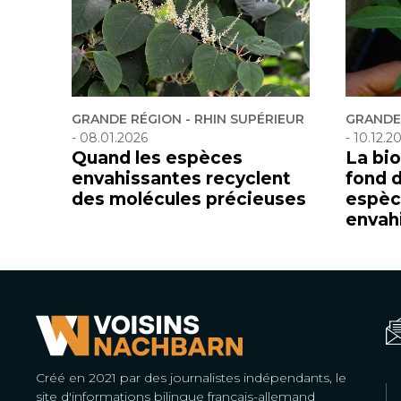
GRANDE RÉGION - RHIN SUPÉRIEUR
GRANDE 
-
08.01.2026
-
10.12.2
Quand les espèces
La bio
envahissantes recyclent
fond 
des molécules précieuses
espèc
envah
Créé en 2021 par des journalistes indépendants, le
site d'informations bilingue français-allemand