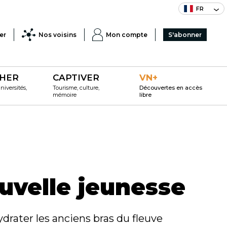
FR
er
Nos voisins
Mon compte
S'abonner
HER
CAPTIVER
VN+
iversités,
Tourisme, culture,
Découvertes en accès
mémoire
libre
uvelle jeunesse
ydrater les anciens bras du fleuve