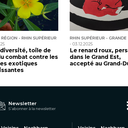
RÉGION - RHIN SUPÉRIEUR
RHIN SUPÉRIEUR - GRANDE
025
-
03.12.2025
diversité, toile de
Le renard roux, per
du combat contre les
dans le Grand Est,
es exotiques
accepté au Grand-D
issantes
Newsletter
S’abonner à la newsletter