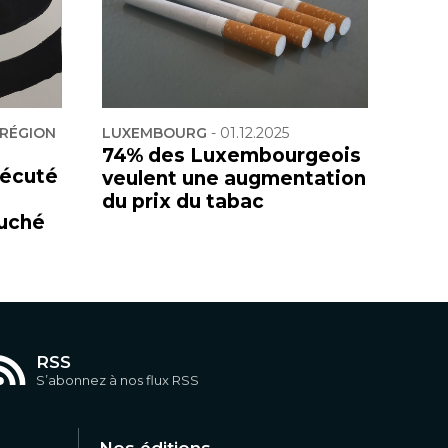
 RÉGION
LUXEMBOURG
-
01.12.2025
74% des Luxembourgeois
sécuté
veulent une augmentation
du prix du tabac
uché
RSS
S’abonnez à nos flux RSS