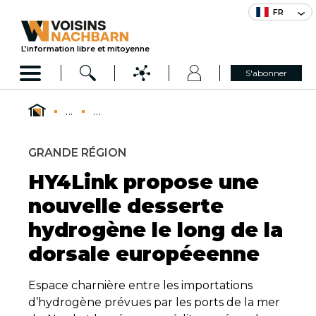
FR
L’information libre et mitoyenne
S'abonner
...
...
GRANDE RÉGION
HY4Link propose une
nouvelle desserte
hydrogène le long de la
dorsale européeenne
Espace charnière entre les importations
d’hydrogène prévues par les ports de la mer