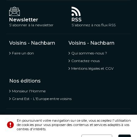
Newsletter
RSS
S’abonner à la newsletter
S’abonnez à nos flux RSS
Voisins - Nachbarn
Voisins - Nachbarn
Faire un don
Qui sommes-nous ?
Contactez-nous
Mentions légales et CGV
Nos éditions
Monsieur l'Homme
Grand Est - L'Europe entre voisins
Voisins - Nachbarn,
L’information libre et mitoyenne
En poursuivant votre navigation sur ce site, vous acceptez l'utilisation
de cookies pour vous proposer des contenus et services adaptés à vos
© Tous droits réservés 2020 - 2026
centres d'intérêts.
Préférences
Crédits