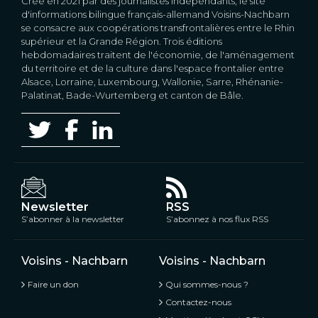
Créé en 2021 par des journalistes indépendants, le site
d'informations bilingue français-allemand Voisins-Nachbarn
se consacre aux coopérations transfrontalières entre le Rhin
supérieur et la Grande Région. Trois éditions
hebdomadaires traitent de l'économie, de l'aménagement
du territoire et de la culture dans l'espace frontalier entre
Alsace, Lorraine, Luxembourg, Wallonie, Sarre, Rhénanie-
Palatinat, Bade-Wurtemberg et canton de Bâle.
Newsletter
RSS
S’abonner à la newsletter
S’abonnez à nos flux RSS
Voisins - Nachbarn
Voisins - Nachbarn
Faire un don
Qui sommes-nous ?
Contactez-nous