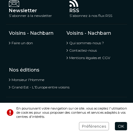
Newsletter
RSS
S’abonner à la newsletter
S’abonnez à nos flux RSS
Voisins - Nachbarn
Voisins - Nachbarn
Faire un don
Qui sommes-nous ?
Contactez-nous
Mentions légales et CGV
Nos éditions
Monsieur l'Homme
Grand Est - L'Europe entre voisins
Voisins - Nachbarn,
L’information libre et mitoyenne
En poursuivant votre navigation sur ce site, vous acceptez l'utilisation
de cookies pour vous proposer des contenus et services adaptés à vos
© Tous droits réservés 2020 - 2026
centres d'intérêts.
Préférences
Crédits
Préférences
OK