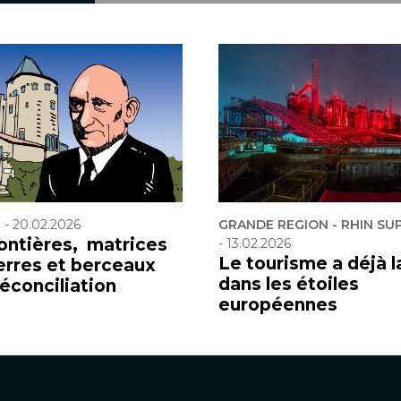
F
-
20.02.2026
GRANDE REGION - RHIN SU
rontières, matrices
-
13.02.2026
Le tourisme a déjà l
erres et berceaux
dans les étoiles
réconciliation
européennes