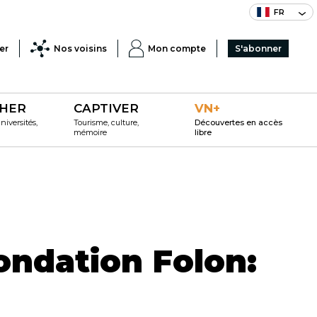
FR
er
Nos voisins
Mon compte
S'abonner
HER
CAPTIVER
VN+
iversités,
Tourisme, culture,
Découvertes en accès
mémoire
libre
Fondation Folon: