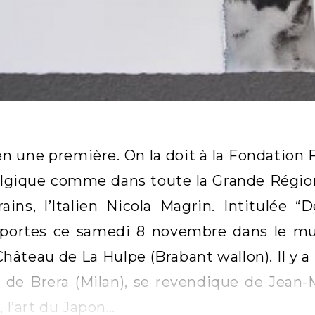
 bien une première. On la doit à la Fondatio
lgique comme dans toute la Grande Région,
ins, l’Italien Nicola Magrin. Intitulée “De
 portes ce samedi 8 novembre dans le mus
hâteau de La Hulpe (Brabant wallon). Il y a
 de Brera (Milan), se revendique de Jean-
, l’art du Japon…