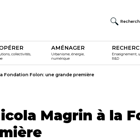
Recherch
OPÉRER
AMÉNAGER
RECHERC
utions, collectivités,
Urbanisme, énergie,
Enseignement, un
pe
numérique
R&D
 la Fondation Folon: une grande première
Nicola Magrin à la 
emière