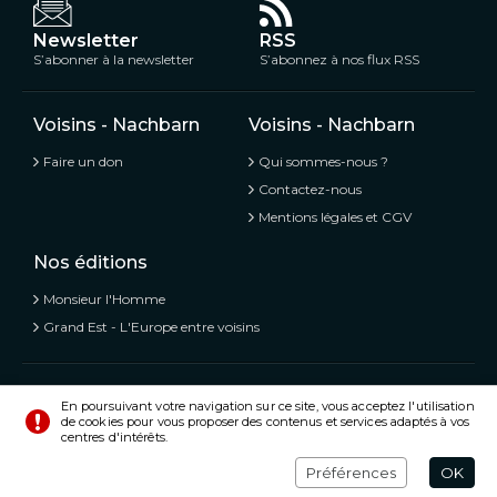
Newsletter
RSS
S’abonner à la newsletter
S’abonnez à nos flux RSS
Voisins - Nachbarn
Voisins - Nachbarn
Faire un don
Qui sommes-nous ?
Contactez-nous
Mentions légales et CGV
Nos éditions
Monsieur l'Homme
Grand Est - L'Europe entre voisins
Voisins - Nachbarn,
L’information libre et mitoyenne
En poursuivant votre navigation sur ce site, vous acceptez l'utilisation
de cookies pour vous proposer des contenus et services adaptés à vos
© Tous droits réservés 2020 - 2026
centres d'intérêts.
Préférences
Crédits
Préférences
OK