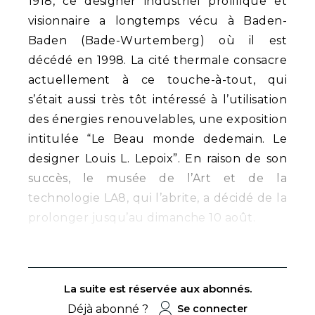
1918, ce designer industriel prolifique et
visionnaire a longtemps vécu à Baden-
Baden (Bade-Wurtemberg) où il est
décédé en 1998. La cité thermale consacre
actuellement à ce touche-à-tout, qui
s’était aussi très tôt intéressé à l’utilisation
des énergies renouvelables, une exposition
intitulée “Le Beau monde dedemain. Le
designer Louis L. Lepoix”. En raison de son
succès, le musée de l’Art et de la
technologie LA8, qui l’abrite, a décidé de la
prolonger jusqu’au dimanche 10 août.
La suite est réservée aux abonnés.
Déjà abonné ?
Se connecter