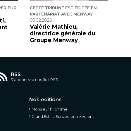
PÉRIEUR
CETTE TRIBUNE EST ÉDITÉE EN
PARTENARIAT AVEC MENWAY
-
i,
05.02.2026
Valérie Mathieu,
ent
directrice générale du
Groupe Menway
RSS
S’abonnez à nos flux RSS
Nos éditions
Monsieur l'Homme
Grand Est - L'Europe entre voisins