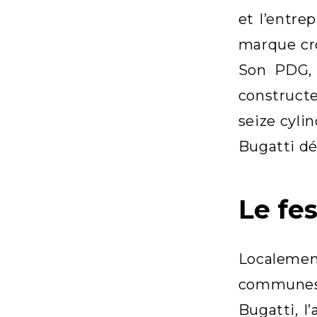
et l’entre
marque cro
Son PDG, 
construct
seize cyli
Bugatti dé
Le fe
Localeme
communes 
Bugatti, l