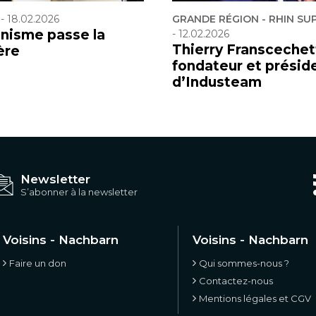
-
18.02.2026
GRANDE RÉGION - RHIN SU
anisme passe la
-
12.02.2026
Thierry Franscechett
ère
fondateur et présid
d’Industeam
Newsletter
S’abonner à la newsletter
Voisins - Nachbarn
Voisins - Nachbarn
Faire un don
Qui sommes-nous ?
Contactez-nous
Mentions légales et CGV