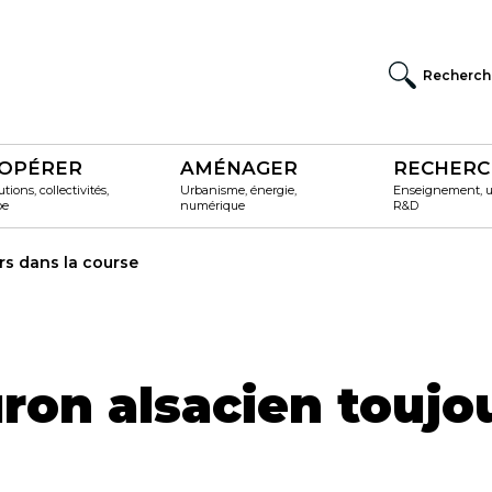
Recherch
OPÉRER
AMÉNAGER
RECHERC
utions, collectivités,
Urbanisme, énergie,
Enseignement, un
pe
numérique
R&D
urs dans la course
uron alsacien toujo