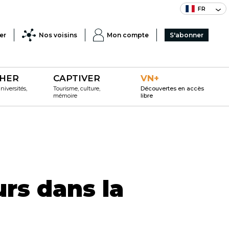
FR
er
Nos voisins
Mon compte
S'abonner
HER
CAPTIVER
VN+
iversités,
Tourisme, culture,
Découvertes en accès
mémoire
libre
urs dans la