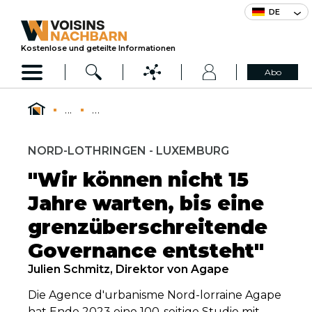
DE
Kostenlose und geteilte Informationen
Abo
...
...
NORD-LOTHRINGEN - LUXEMBURG
"Wir können nicht 15
Jahre warten, bis eine
grenzüberschreitende
Governance entsteht"
Julien Schmitz, Direktor von Agape
Die Agence d'urbanisme Nord-lorraine Agape
hat Ende 2023 eine 100-seitige Studie mit