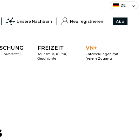
DE
Unsere Nachbarn
Neu registrieren
Abo
SCHUNG
FREIZEIT
VN+
 Universität, F
Tourismus, Kultur,
Entdeckungen mit
Geschichte
freiem Zugang
s