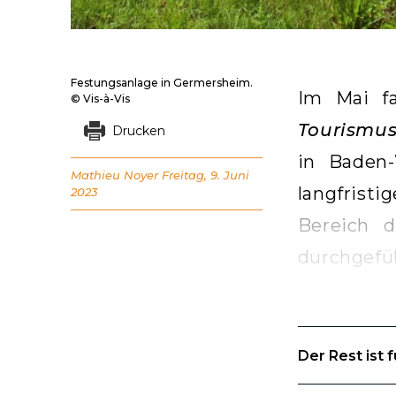
Festungsanlage in Germersheim.
Im Mai fa
© Vis-à-Vis
Tourismu
Drucken
in Baden
Mathieu Noyer
Freitag, 9. Juni
langfrist
2023
Bereich 
durchgefü
Der Rest ist 