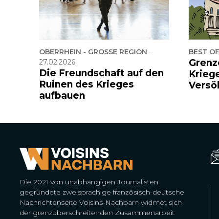
OBERRHEIN - GROSSE REGION
-
BEST O
Grenz
27.02.2026
Die Freundschaft auf den
Krieg
Ruinen des Krieges
Versö
aufbauen
Die 2021 von unabhängigen Journalisten
gegründete zweisprachige französisch-deutsche
Nachrichtenseite Voisins-Nachbarn widmet sich
der grenzüberschreitenden Zusammenarbeit