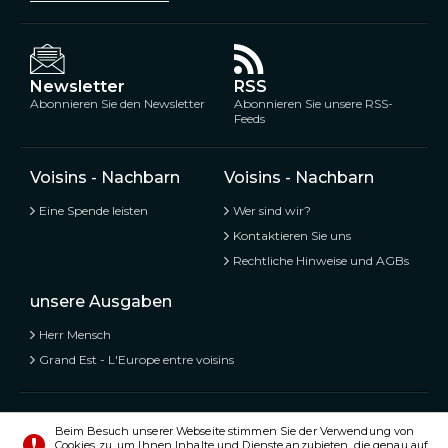
Newsletter
RSS
Abonnieren Sie den Newsletter
Abonnieren Sie unsere RSS-
Feeds
Voisins - Nachbarn
Voisins - Nachbarn
Eine Spende leisten
Wer sind wir?
Kontaktieren Sie uns
Rechtliche Hinweise und AGBs
unsere Ausgaben
Herr Mensch
Grand Est - L'Europe entre voisins
Voisins - Nachbarn,
Kostenlose und geteilte Informationen
Beim Besuch unserer Webseite stimmen Sie der Verwendung von
Cookies zu, um Ihnen Inhalte und Dienste anzubieten, die genau auf
© Alle Rechte vorbehalten 2020 - 2026